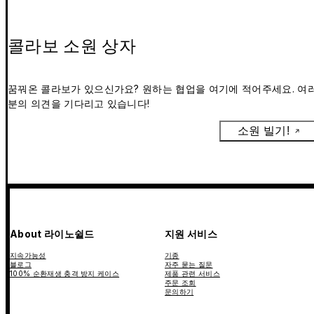
콜라보 소원 상자
꿈꿔온 콜라보가 있으신가요? 원하는 협업을 여기에 적어주세요. 여
분의 의견을 기다리고 있습니다!
소원 빌기!
About 라이노쉴드
지원 서비스
지속가능성
기종
블로그
자주 묻는 질문
100% 순환재생 충격 방지 케이스
제품 관련 서비스
주문 조회
문의하기