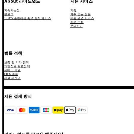
About 라이노쉴드
지원 서비스
지속가능성
기종
블로그
자주 묻는 질문
100% 순환재생 충격 방지 케이스
제품 관련 서비스
주문 조회
문의하기
법률 정책
보증 및 기타 정책
개인정보 보호정책
서비스 약관
PIPA 준수
지적 재산권
지원 결제 방식