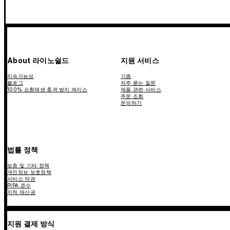
About 라이노쉴드
지원 서비스
지속가능성
기종
블로그
자주 묻는 질문
100% 순환재생 충격 방지 케이스
제품 관련 서비스
주문 조회
문의하기
법률 정책
보증 및 기타 정책
개인정보 보호정책
서비스 약관
PIPA 준수
지적 재산권
지원 결제 방식