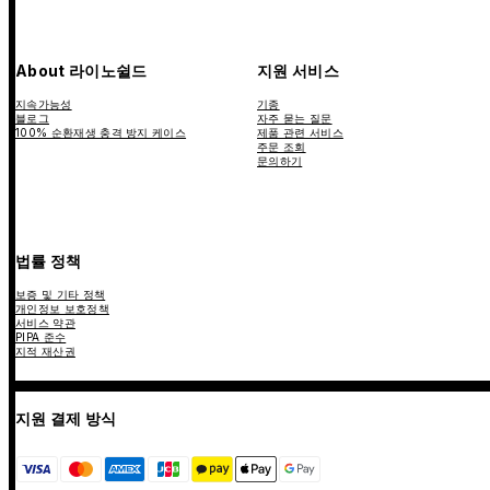
About 라이노쉴드
지원 서비스
지속가능성
기종
블로그
자주 묻는 질문
100% 순환재생 충격 방지 케이스
제품 관련 서비스
주문 조회
문의하기
법률 정책
보증 및 기타 정책
개인정보 보호정책
서비스 약관
PIPA 준수
지적 재산권
지원 결제 방식