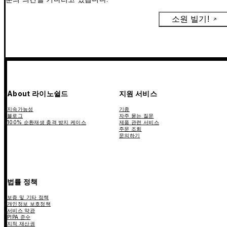
소원 빌기!
About 라이노쉴드
지원 서비스
지속가능성
기종
블로그
자주 묻는 질문
100% 순환재생 충격 방지 케이스
제품 관련 서비스
주문 조회
문의하기
법률 정책
보증 및 기타 정책
개인정보 보호정책
서비스 약관
PIPA 준수
지적 재산권