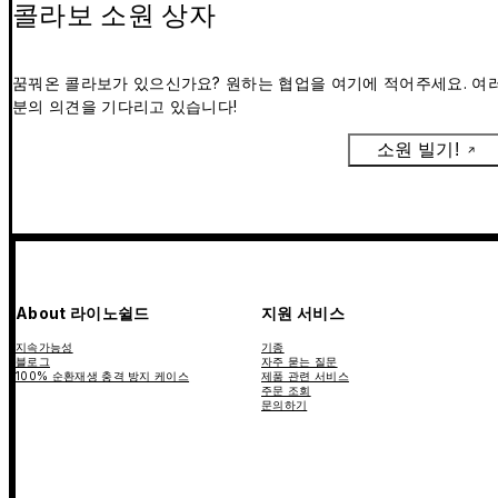
콜라보 소원 상자
꿈꿔온 콜라보가 있으신가요? 원하는 협업을 여기에 적어주세요. 여
분의 의견을 기다리고 있습니다!
소원 빌기!
About 라이노쉴드
지원 서비스
지속가능성
기종
블로그
자주 묻는 질문
100% 순환재생 충격 방지 케이스
제품 관련 서비스
주문 조회
문의하기