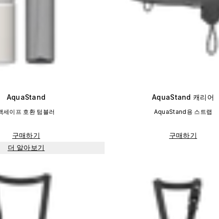
AquaStand
AquaStand 캐리어
맥세이프 호환 텀블러
AquaStand용 스트랩
구매하기
구매하기
더 알아보기