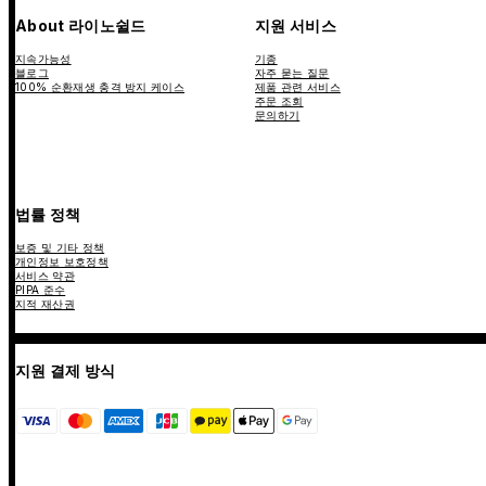
About 라이노쉴드
지원 서비스
지속가능성
기종
블로그
자주 묻는 질문
100% 순환재생 충격 방지 케이스
제품 관련 서비스
주문 조회
문의하기
법률 정책
보증 및 기타 정책
개인정보 보호정책
서비스 약관
PIPA 준수
지적 재산권
지원 결제 방식