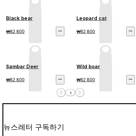
Black bear
Leopard cat
₩82,800
₩82,800
Sambar Deer
Wild boar
₩82,800
₩82,800
1
뉴스레터 구독하기