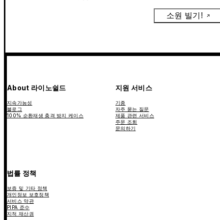
소원 빌기!
About 라이노쉴드
지원 서비스
지속가능성
기종
블로그
자주 묻는 질문
100% 순환재생 충격 방지 케이스
제품 관련 서비스
주문 조회
문의하기
법률 정책
보증 및 기타 정책
개인정보 보호정책
서비스 약관
PIPA 준수
지적 재산권