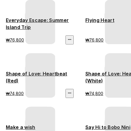
Everyday Escape: Summer
Flying Heart
Island Trip
₩76,800
₩76,800
Shape of Love: Heartbeat
Shape of Love: Hea
(Red)
(White)
₩74,800
₩74,800
Make a wish
Say Hi to Bobo Nini