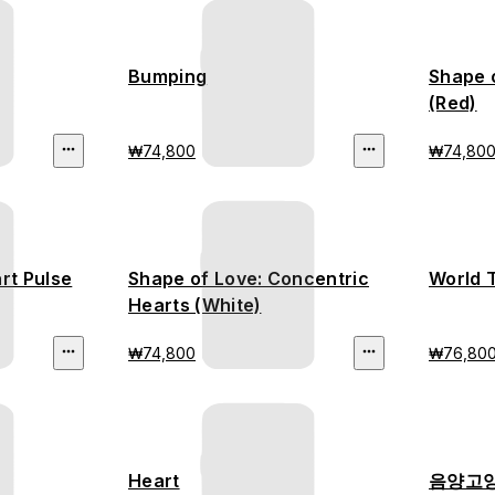
Bumping
Shape 
(Red)
₩74,800
₩74,80
rt Pulse
Shape of Love: Concentric
World 
Hearts (White)
₩74,800
₩76,80
Heart
음양고