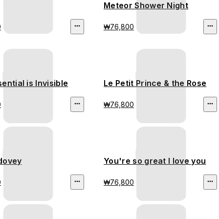
Meteor Shower Night
0
₩76,800
ential is Invisible
Le Petit Prince & the Rose
0
₩76,800
dovey
You're so great I love you
0
₩76,800