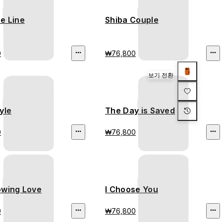
e Line
Shiba Couple
0
₩76,800
보기 전환
yle
The Day is Saved
0
₩76,800
owing Love
I Choose You
0
₩76,800