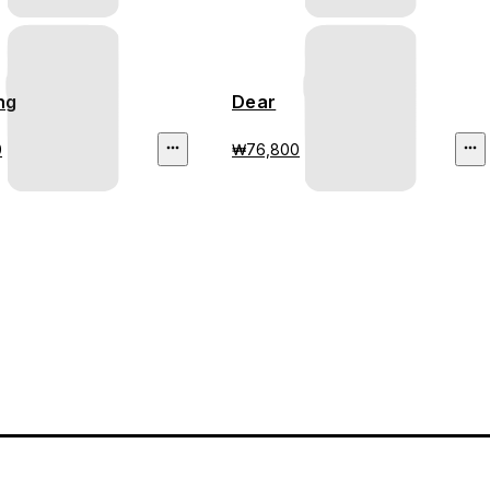
ng
Dear
0
₩76,800