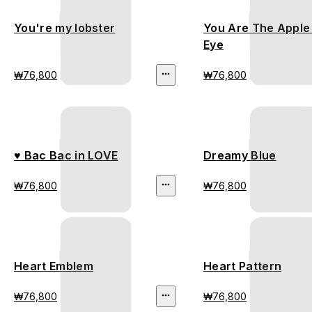
You're my lobster
You Are The Apple
Eye
₩76,800
₩76,800
♥ Bac Bac in LOVE
Dreamy Blue
₩76,800
₩76,800
Heart Emblem
Heart Pattern
₩76,800
₩76,800