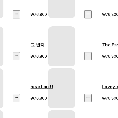
₩76,800
₩76,80
그 반지
The Ess
₩76,800
₩76,80
heart on U
Lovey-
₩76,800
₩76,80