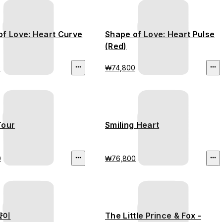
of Love: Heart Curve
Shape of Love: Heart Pulse
(Red)
0
₩74,800
Tour
Smiling Heart
0
₩76,800
양이
The Little Prince & Fox -