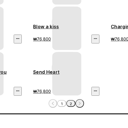
Blow a kiss
Chargi
₩76,800
₩76,80
you
Send Heart
₩76,800
1
2