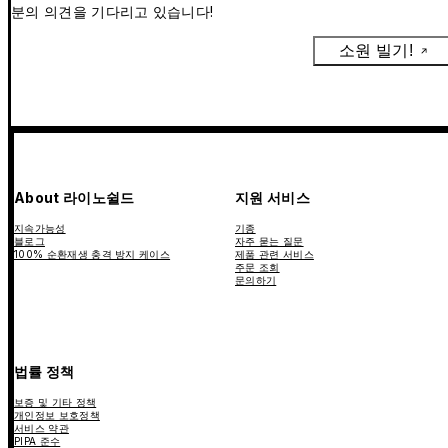
분의 의견을 기다리고 있습니다!
소원 빌기!
About 라이노쉴드
지원 서비스
지속가능성
기종
블로그
자주 묻는 질문
100% 순환재생 충격 방지 케이스
제품 관련 서비스
주문 조회
문의하기
법률 정책
보증 및 기타 정책
개인정보 보호정책
서비스 약관
PIPA 준수