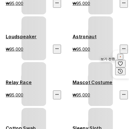
₩95,000
₩95,000
Loudspeaker
Astronaut
₩95,000
₩95,000
보기 전환
Relay Race
Mascot Costume
₩95,000
₩95,000
Cotton Swab
Sleepy Sloth