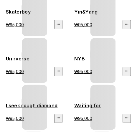
Skaterboy
Yin&Yang
₩95,000
₩95,000
Unirverse
NYB
₩95,000
₩95,000
I seek rough diamond
Waiting for
₩95,000
₩95,000