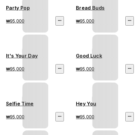
Party Pop
Bread Buds
₩95,000
₩95,000
It's Your Day
Good Luck
₩95,000
₩95,000
Selfie Time
Hey You
₩95,000
₩95,000