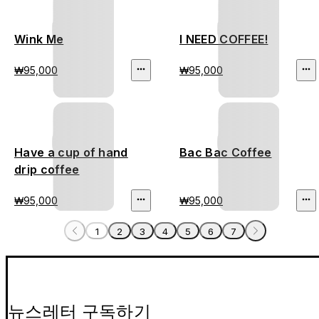
Wink Me
I NEED COFFEE!
₩95,000
₩95,000
Have a cup of hand
Bac Bac Coffee
drip coffee
₩95,000
₩95,000
1
2
3
4
5
6
7
뉴스레터 구독하기