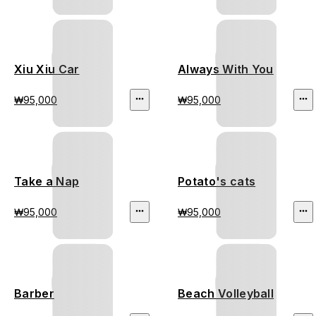
Xiu Xiu Car
Always With You
₩95,000
₩95,000
Take a Nap
Potato's cats
₩95,000
₩95,000
Barber
Beach Volleyball