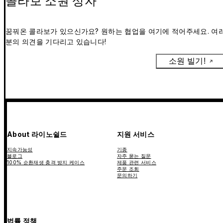
콜라보 소원 상자
꿈꿔온 콜라보가 있으신가요? 원하는 협업을 여기에 적어주세요. 여
분의 의견을 기다리고 있습니다!
소원 빌기!
About 라이노쉴드
지원 서비스
지속가능성
기종
블로그
자주 묻는 질문
100% 순환재생 충격 방지 케이스
제품 관련 서비스
주문 조회
문의하기
법률 정책