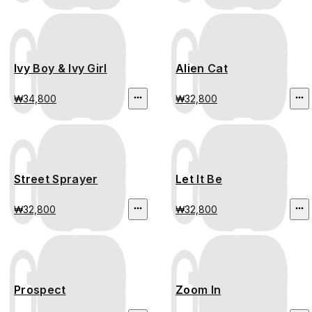
Ivy Boy & Ivy Girl
Alien Cat
₩34,800
₩32,800
Street Sprayer
Let It Be
₩32,800
₩32,800
Prospect
Zoom In