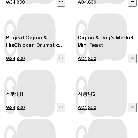
₩34,800
₩34,800
Bugcat Capoo &
Capoo & Dog’s Market
HisChicken Drumstick
Mini Feast
Time
₩34,800
₩34,800
식빵냥1
식빵냥2
₩34,800
₩34,800