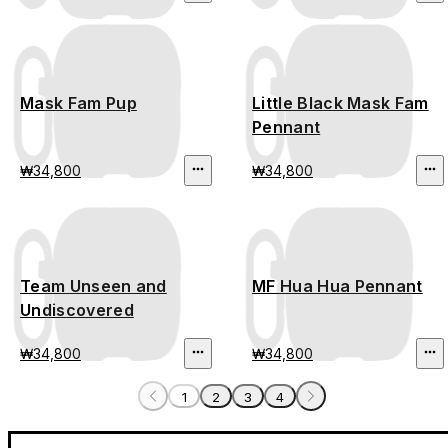
Mask Fam Pup
Little Black Mask Fam
Pennant
₩34,800
₩34,800
Team Unseen and
MF Hua Hua Pennant
Undiscovered
₩34,800
₩34,800
1
2
3
4