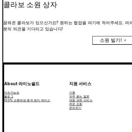
콜라보 소원 상자
꿈꿔온 콜라보가 있으신가요? 원하는 협업을 여기에 적어주세요. 여
분의 의견을 기다리고 있습니다!
소원 빌기!
About 라이노쉴드
지원 서비스
지속가능성
기종
블로그
자주 묻는 질문
100% 순환재생 충격 방지 케이스
제품 관련 서비스
주문 조회
문의하기