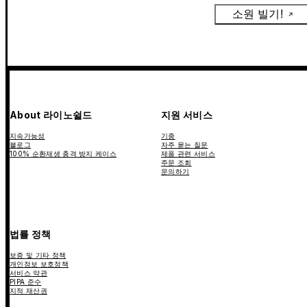
소원 빌기!
About 라이노쉴드
지원 서비스
지속가능성
기종
블로그
자주 묻는 질문
100% 순환재생 충격 방지 케이스
제품 관련 서비스
주문 조회
문의하기
법률 정책
보증 및 기타 정책
개인정보 보호정책
서비스 약관
PIPA 준수
지적 재산권