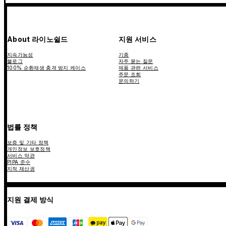
About 라이노쉴드
지원 서비스
지속가능성
기종
블로그
자주 묻는 질문
100% 순환재생 충격 방지 케이스
제품 관련 서비스
주문 조회
문의하기
법률 정책
보증 및 기타 정책
개인정보 보호정책
서비스 약관
PIPA 준수
지적 재산권
지원 결제 방식