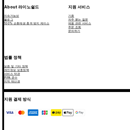
About 라이노쉴드
지원 서비스
지속가능성
기종
블로그
자주 묻는 질문
100% 순환재생 충격 방지 케이스
제품 관련 서비스
주문 조회
문의하기
법률 정책
보증 및 기타 정책
개인정보 보호정책
서비스 약관
PIPA 준수
지적 재산권
지원 결제 방식