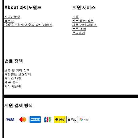
About 라이노쉴드
지원 서비스
지속가능성
기종
블로그
자주 묻는 질문
100% 순환재생 충격 방지 케이스
제품 관련 서비스
주문 조회
문의하기
법률 정책
보증 및 기타 정책
개인정보 보호정책
서비스 약관
PIPA 준수
지적 재산권
지원 결제 방식