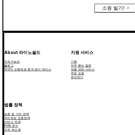
소원 빌기!
About 라이노쉴드
지원 서비스
지속가능성
기종
블로그
자주 묻는 질문
100% 순환재생 충격 방지 케이스
제품 관련 서비스
주문 조회
문의하기
법률 정책
보증 및 기타 정책
개인정보 보호정책
서비스 약관
PIPA 준수
지적 재산권