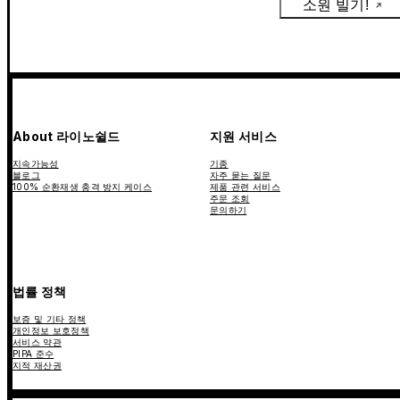
소원 빌기!
About 라이노쉴드
지원 서비스
지속가능성
기종
블로그
자주 묻는 질문
100% 순환재생 충격 방지 케이스
제품 관련 서비스
주문 조회
문의하기
법률 정책
보증 및 기타 정책
개인정보 보호정책
서비스 약관
PIPA 준수
지적 재산권