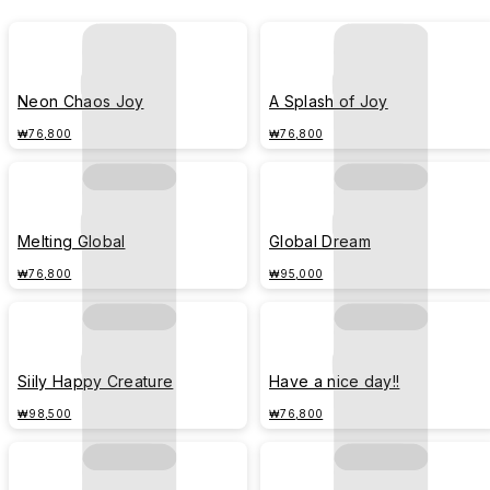
Neon Chaos Joy
A Splash of Joy
₩76,800
₩76,800
Melting Global
Global Dream
₩76,800
₩95,000
Siily Happy Creature
Have a nice day!!
₩98,500
₩76,800