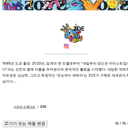
ZOE
1985년 도쿄 출생. 2020년, 업계의 한 인물로부터 "내일부터 당신은 아티스트입
다"라는 선언과 함께 이름을 부여받으며 본격적인 활동을 시작했다. 대담한 색채와
자유로운 상상력, 그리고 독창적인 '외눈박이 캐릭터'는 ZOE가 구축한 세계관의 
심이다.

작가의 작품 세계를 관통하는 테마는 ‘무용한 것들의 투쟁’이다.

“사회는 ‘무용한 것’들을 마치 오물을 덮어 숨기듯 구석으로 내몰아왔습니다. 하지
만 그들은 결코 침묵하지 않습니다. 나의 작품 속에서 그들은 팝아트적이고 혁명
디자인 스튜디오
ZOE
인 모습으로 부활합니다. 나는 ‘낙오자’ 혹은 ‘무용지물’이라 낙인찍힌 존재들을 
랑합니다. 나의 작업은 효율과 유용성만을 숭상하는 세상을 향한, 작지만 강렬한 
기기 또는 제품 변경
항의 기록입니다.”
18 / 18