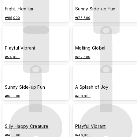
Fight, Hen-tai
Sunny Side-up Fun
₩95,000
₩76,800
Playful Vibrant
Melting Global
₩74,800
₩82,800
Sunny Side-up Fun
A Splash of Joy
₩68,800
₩68,800
Siily Happy Creature
Playful Vibrant
₩46,800
₩46,800