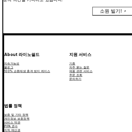
소원 빌기!
About 라이노쉴드
지원 서비스
지속가능성
기종
블로그
자주 묻는 질문
100% 순환재생 충격 방지 케이스
제품 관련 서비스
주문 조회
문의하기
법률 정책
보증 및 기타 정책
개인정보 보호정책
서비스 약관
PIPA 준수
지적 재산권