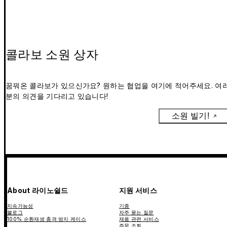
콜라보 소원 상자
꿈꿔온 콜라보가 있으신가요? 원하는 협업을 여기에 적어주세요. 여
분의 의견을 기다리고 있습니다!
소원 빌기!
About 라이노쉴드
지원 서비스
지속가능성
기종
블로그
자주 묻는 질문
100% 순환재생 충격 방지 케이스
제품 관련 서비스
주문 조회