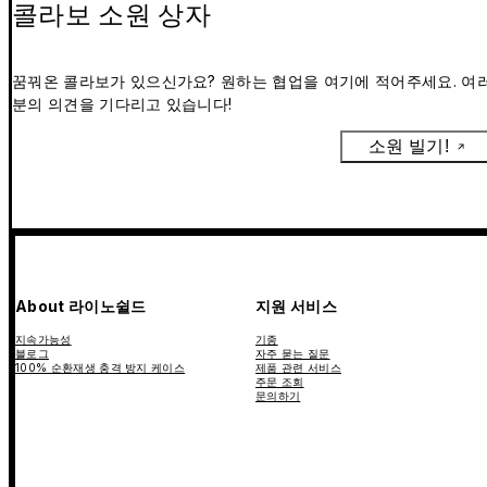
콜라보 소원 상자
꿈꿔온 콜라보가 있으신가요? 원하는 협업을 여기에 적어주세요. 여
분의 의견을 기다리고 있습니다!
소원 빌기!
About 라이노쉴드
지원 서비스
지속가능성
기종
블로그
자주 묻는 질문
100% 순환재생 충격 방지 케이스
제품 관련 서비스
주문 조회
문의하기