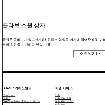
콜라보 소원 상자
꿈꿔온 콜라보가 있으신가요? 원하는 협업을 여기에 적어주세요. 여
분의 의견을 기다리고 있습니다!
소원 빌기!
About 라이노쉴드
지원 서비스
지속가능성
기종
블로그
자주 묻는 질문
100% 순환재생 충격 방지 케이스
제품 관련 서비스
주문 조회