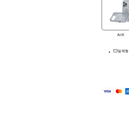
AirX
일체형