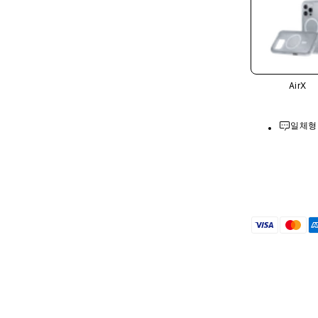
AirX
일체형