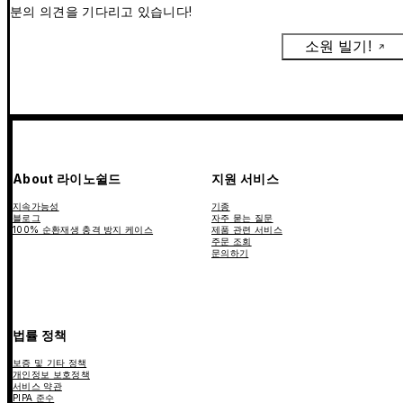
분의 의견을 기다리고 있습니다!
소원 빌기!
About 라이노쉴드
지원 서비스
지속가능성
기종
블로그
자주 묻는 질문
100% 순환재생 충격 방지 케이스
제품 관련 서비스
주문 조회
문의하기
법률 정책
보증 및 기타 정책
개인정보 보호정책
서비스 약관
PIPA 준수