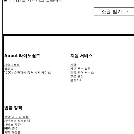
소원 빌기!
About 라이노쉴드
지원 서비스
지속가능성
기종
블로그
자주 묻는 질문
100% 순환재생 충격 방지 케이스
제품 관련 서비스
주문 조회
문의하기
법률 정책
보증 및 기타 정책
개인정보 보호정책
서비스 약관
PIPA 준수
지적 재산권