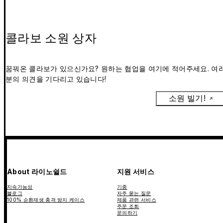
콜라보 소원 상자
꿈꿔온 콜라보가 있으신가요? 원하는 협업을 여기에 적어주세요. 여
분의 의견을 기다리고 있습니다!
소원 빌기!
About 라이노쉴드
지원 서비스
지속가능성
기종
블로그
자주 묻는 질문
100% 순환재생 충격 방지 케이스
제품 관련 서비스
주문 조회
문의하기