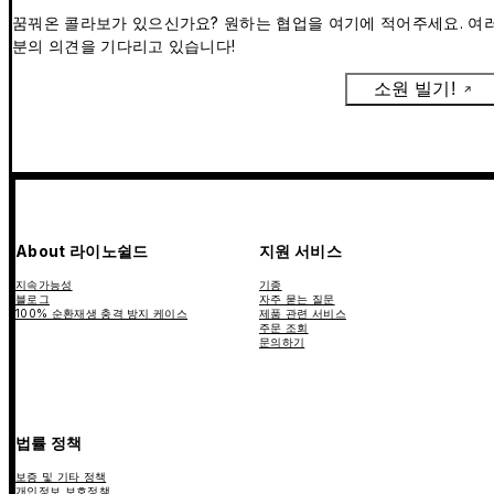
꿈꿔온 콜라보가 있으신가요? 원하는 협업을 여기에 적어주세요. 여
분의 의견을 기다리고 있습니다!
소원 빌기!
About 라이노쉴드
지원 서비스
지속가능성
기종
블로그
자주 묻는 질문
100% 순환재생 충격 방지 케이스
제품 관련 서비스
주문 조회
문의하기
법률 정책
보증 및 기타 정책
개인정보 보호정책