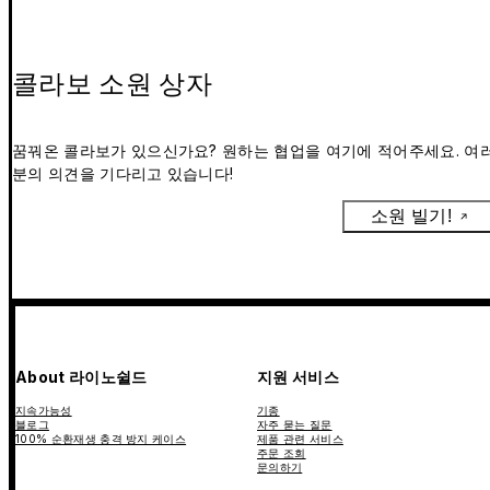
콜라보 소원 상자
꿈꿔온 콜라보가 있으신가요? 원하는 협업을 여기에 적어주세요. 여
분의 의견을 기다리고 있습니다!
소원 빌기!
About 라이노쉴드
지원 서비스
지속가능성
기종
블로그
자주 묻는 질문
100% 순환재생 충격 방지 케이스
제품 관련 서비스
주문 조회
문의하기