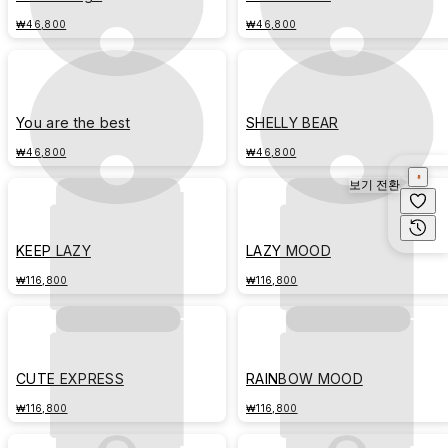
₩46,800
₩46,800
You are the best
SHELLY BEAR
₩46,800
₩46,800
보기 전환
KEEP LAZY
LAZY MOOD
₩116,800
₩116,800
CUTE EXPRESS
RAINBOW MOOD
₩116,800
₩116,800