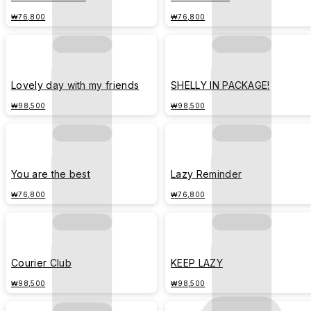
₩76,800
₩76,800
Lovely day with my friends
SHELLY IN PACKAGE!
₩98,500
₩98,500
You are the best
Lazy Reminder
₩76,800
₩76,800
Courier Club
KEEP LAZY
₩98,500
₩98,500