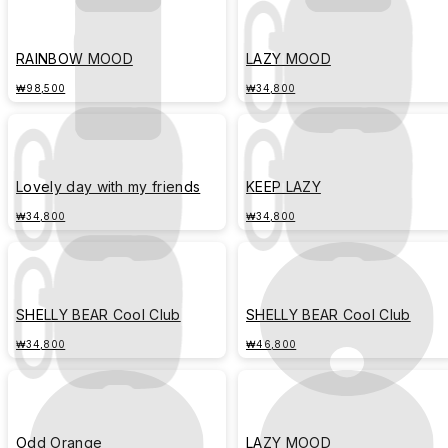
RAINBOW MOOD
LAZY MOOD
₩98,500
₩34,800
Lovely day with my friends
KEEP LAZY
₩34,800
₩34,800
SHELLY BEAR Cool Club
SHELLY BEAR Cool Club
₩34,800
₩46,800
Odd Orange
LAZY MOOD