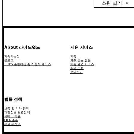
소원 빌기!
About 라이노쉴드
지원 서비스
지속가능성
기종
블로그
자주 묻는 질문
100% 순환재생 충격 방지 케이스
제품 관련 서비스
주문 조회
문의하기
법률 정책
보증 및 기타 정책
개인정보 보호정책
서비스 약관
PIPA 준수
지적 재산권