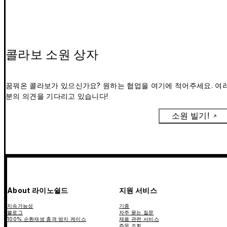
콜라보 소원 상자
꿈꿔온 콜라보가 있으신가요? 원하는 협업을 여기에 적어주세요. 여
분의 의견을 기다리고 있습니다!
소원 빌기!
About 라이노쉴드
지원 서비스
지속가능성
기종
블로그
자주 묻는 질문
100% 순환재생 충격 방지 케이스
제품 관련 서비스
주문 조회