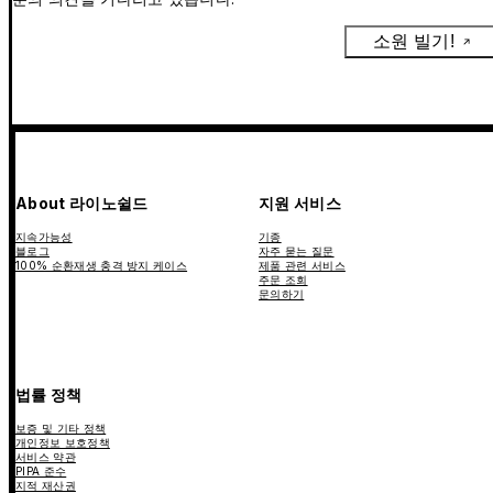
소원 빌기!
About 라이노쉴드
지원 서비스
지속가능성
기종
블로그
자주 묻는 질문
100% 순환재생 충격 방지 케이스
제품 관련 서비스
주문 조회
문의하기
법률 정책
보증 및 기타 정책
개인정보 보호정책
서비스 약관
PIPA 준수
지적 재산권