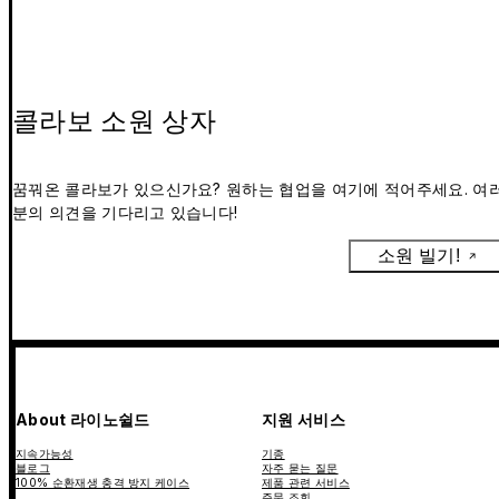
콜라보 소원 상자
꿈꿔온 콜라보가 있으신가요? 원하는 협업을 여기에 적어주세요. 여
분의 의견을 기다리고 있습니다!
소원 빌기!
About 라이노쉴드
지원 서비스
지속가능성
기종
블로그
자주 묻는 질문
100% 순환재생 충격 방지 케이스
제품 관련 서비스
주문 조회