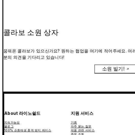
콜라보 소원 상자
꿈꿔온 콜라보가 있으신가요? 원하는 협업을 여기에 적어주세요. 여
분의 의견을 기다리고 있습니다!
소원 빌기!
About 라이노쉴드
지원 서비스
지속가능성
기종
블로그
자주 묻는 질문
100% 순환재생 충격 방지 케이스
제품 관련 서비스
주문 조회