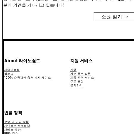
분의 의견을 기다리고 있습니다!
소원 빌기!
About 라이노쉴드
지원 서비스
지속가능성
기종
블로그
자주 묻는 질문
100% 순환재생 충격 방지 케이스
제품 관련 서비스
주문 조회
문의하기
법률 정책
보증 및 기타 정책
개인정보 보호정책
서비스 약관
PIPA 준수