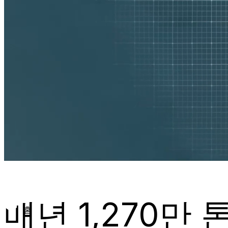
매년 1,270만
홈