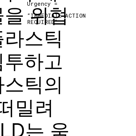
Urgency =
물을 위협
“
IMMEDIATE ACTION
REQUIRED
”
플라스틱
침투하고
라스틱의
 떠밀려
ELD는 움